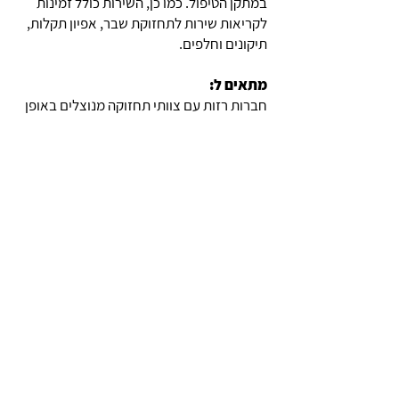
במתקן הטיפול. כמו כן, השירות כולל זמינות
לקריאות שירות לתחזוקת שבר, אפיון תקלות,
תיקונים וחלפים.
מתאים ל:
חברות רזות עם צוותי תחזוקה מנוצלים באופן
מלא ו/או פחות ניסיון ברכיבים המרכזיים של
מערכות טיפול במים ושפכים.
לבניית חבילה מותאמת לך